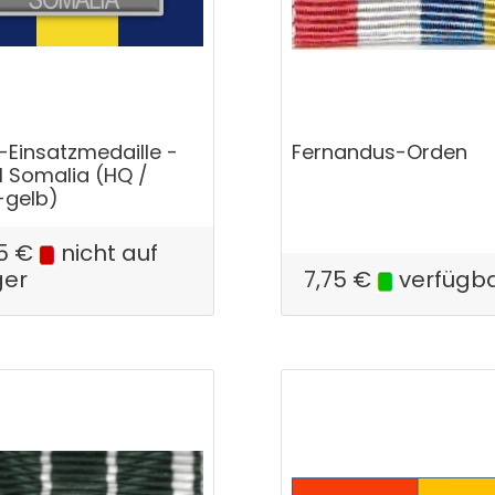
-Einsatzmedaille -
Fernandus-Orden
 Somalia (HQ /
-gelb)
5
€
nicht auf
ger
7,75
€
verfügb