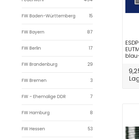
FW Baden-Württemberg
15
FW Bayern
87
ESDP
FW Berlin
17
EUTM
blau
FW Brandenburg
29
9,2
La
FW Bremen
3
FW - Ehemalige DDR
7
FW Hamburg
8
FW Hessen
53