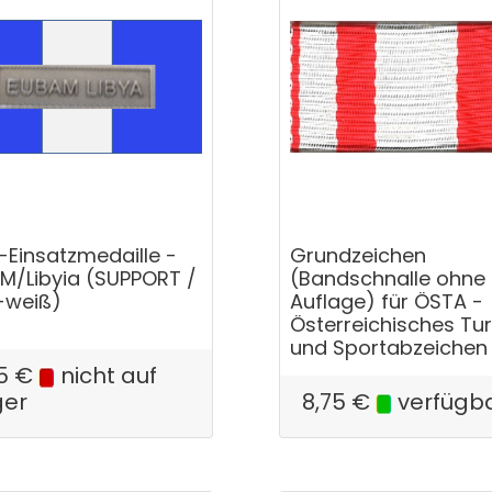
-Einsatzmedaille -
Grundzeichen
M/Libyia (SUPPORT /
(Bandschnalle ohne
-weiß)
Auflage) für ÖSTA -
Österreichisches Tu
und Sportabzeichen
5
€
nicht auf
ger
8,75
€
verfügb