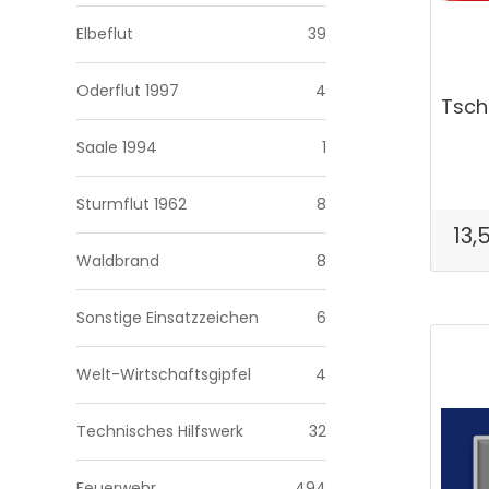
Elbeflut
39
Oderflut 1997
4
Tsch
Saale 1994
1
Sturmflut 1962
8
13,
Waldbrand
8
Sonstige Einsatzzeichen
6
Welt-Wirtschaftsgipfel
4
Technisches Hilfswerk
32
Feuerwehr
494