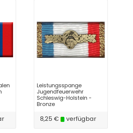
alen
Leistungsspange
n
Jugendfeuerwehr
Schleswig-Holstein -
Bronze
ar
8,25
€
verfügbar