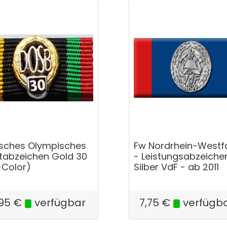
sches Olympisches
Fw Nordrhein-Westf
tabzeichen Gold 30
- Leistungsabzeiche
-Color)
Silber VdF - ab 2011
95
€
verfügbar
7,75
€
verfügb