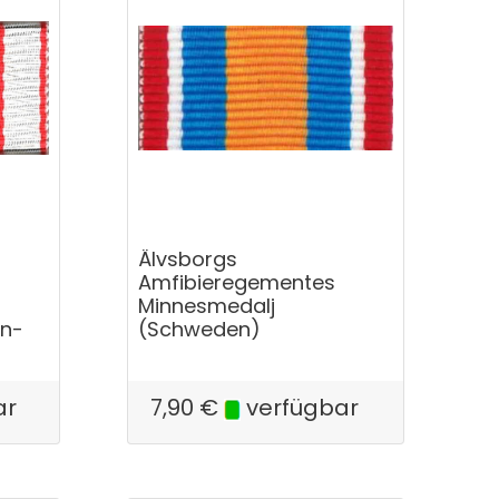
Älvsborgs
Amfibieregementes
Minnesmedalj
rn-
(Schweden)
ar
7,90
€
verfügbar