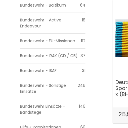
Bundeswehr - Baltikum
64
Bundeswehr - Active-
18
Endeavour
Bundeswehr - EU-Missionen
112
Bundeswehr - IRAK (CD / CB)
37
Bundeswehr - ISAF
31
Deut
Bundeswehr - Sonstige
246
Spor
Einsätze
x (Bi
Bundeswehr Einsätze -
146
Bandstege
25,
Hilfs-Organisationen
60