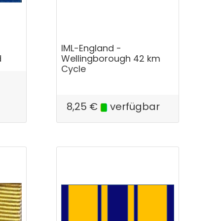
IML-England -
d
Wellingborough 42 km
Cycle
8,25
€
verfügbar