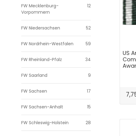
FW Mecklenburg-
12
Vorpommern
FW Niedersachsen
52
FW Nordrhein-Westfalen
59
US A
Comm
FW Rheinland-Pfalz
34
Awa
FW Saarland
9
FW Sachsen
17
7,7
FW Sachsen-Anhalt
15
FW Schleswig-Holstein
28