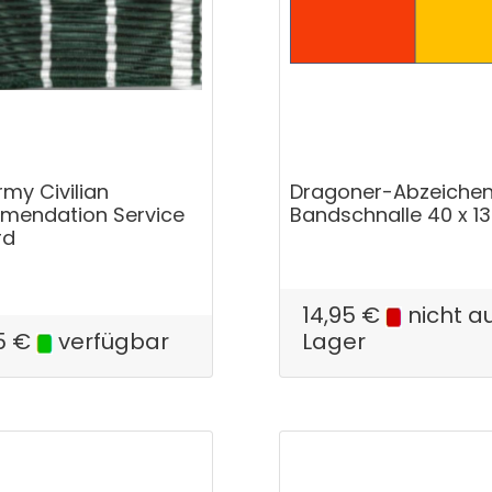
rmy Civilian
Dragoner-Abzeichen
endation Service
Bandschnalle 40 x 
rd
14,95
€
nicht a
5
€
verfügbar
Lager