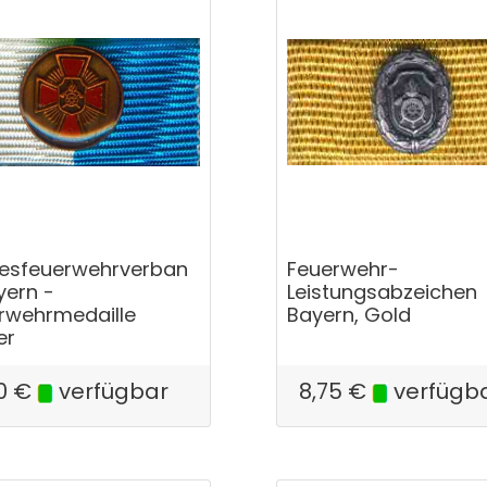
esfeuerwehrverban
Feuerwehr-
yern -
Leistungsabzeichen
rwehrmedaille
Bayern, Gold
er
0
€
verfügbar
8,75
€
verfügb