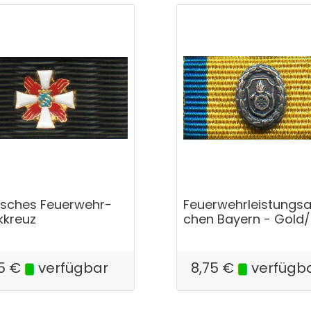
isches Feuerwehr-
Feuerwehrleistungsa
kkreuz
chen Bayern - Gold/
5
€
verfügbar
8,75
€
verfügb