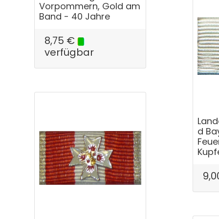
Vorpommern, Gold am
Band - 40 Jahre
8,75
€
verfügbar
Land
d Ba
Feue
Kupf
9,0