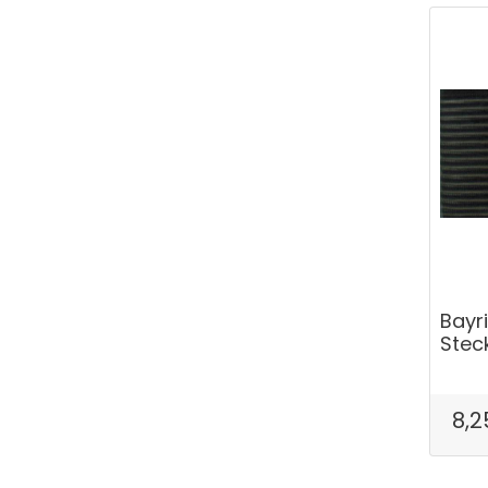
Bayr
Stec
8,2