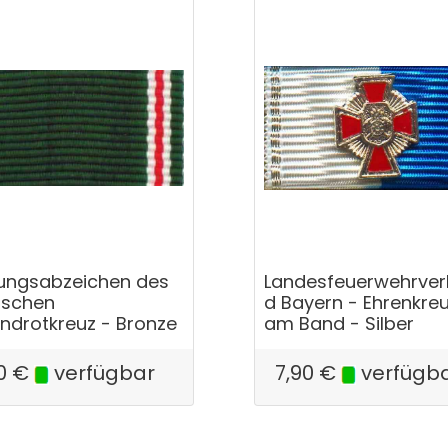
tungsabzeichen des
Landesfeuerwehrve
ischen
d Bayern - Ehrenkre
ndrotkreuz - Bronze
am Band - Silber
0
€
verfügbar
7,90
€
verfügb