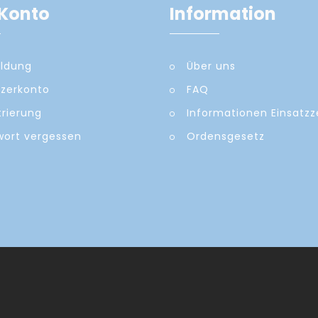
Konto
Information
ldung
Über uns
zerkonto
FAQ
trierung
Informationen Einsatz
ort vergessen
Ordensgesetz