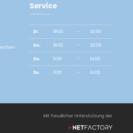
Service
Di.
18:00
-
20:00
Do.
18:00
-
20:00
zeichen
Sa.
11:00
-
14:00
So.
11:00
-
14:00
Mit freudlicher Unterstützung der