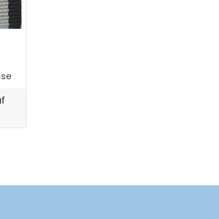
sse
uf