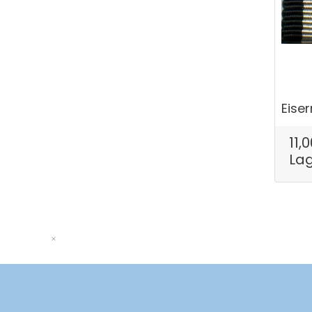
Eiser
11,
La