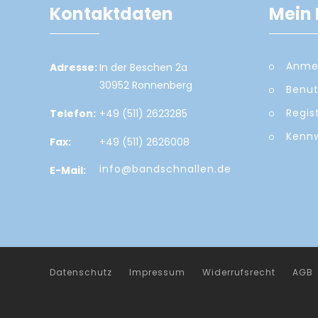
Kontaktdaten
Mein 
Anme
Adresse:
In der Beschen 2a
30952 Ronnenberg
Benut
Regis
Telefon:
+49 (511) 2623285
Kennw
Fax:
+49 (511) 2626008
info@bandschnallen.de
E-Mail:
Datenschutz
Impressum
Widerrufsrecht
AGB