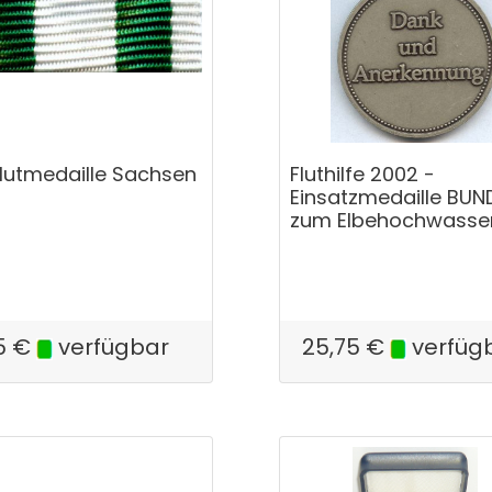
flutmedaille Sachsen
Fluthilfe 2002 -
Einsatzmedaille BUN
zum Elbehochwasse
5
€
verfügbar
25,75
€
verfüg