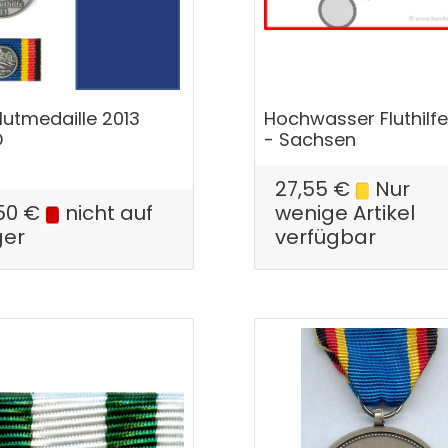
lutmedaille 2013
Hochwasser Fluthilfe
D
- Sachsen
27,55
€
Nur
50
€
nicht auf
wenige Artikel
ger
verfügbar