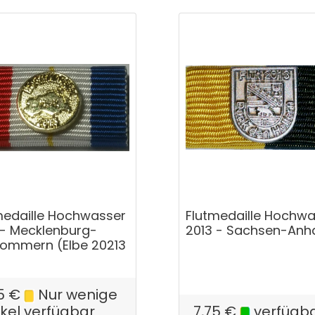
medaille Hochwasser
Flutmedaille Hochw
 - Mecklenburg-
2013 - Sachsen-Anha
ommern (Elbe 20213
)
5
€
Nur wenige
ikel verfügbar
7,75
€
verfügb