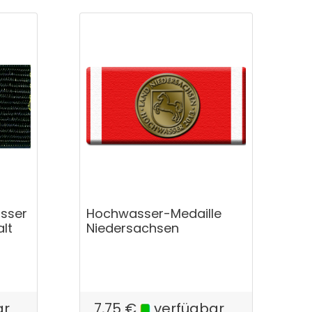
asser
Hochwasser-Medaille
lt
Niedersachsen
ar
7,75
€
verfügbar