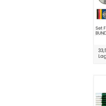
Set F
BUN
33,
La