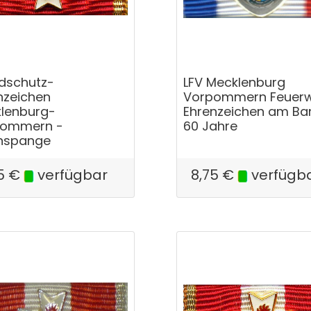
dschutz-
LFV Mecklenburg
nzeichen
Vorpommern Feuer
lenburg-
Ehrenzeichen am Ba
pommern -
60 Jahre
nspange
5
€
verfügbar
8,75
€
verfügb