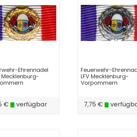
rwehr-Ehrennadel
Feuerwehr-Ehrennad
 Mecklenburg-
LFV Mecklenburg-
pommern
Vorpommern
5
€
verfügbar
7,75
€
verfügb