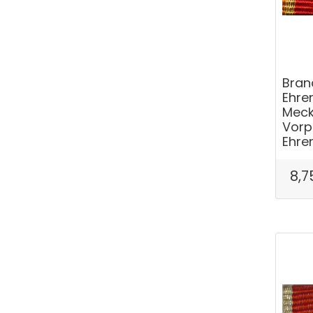
Bran
Ehre
Meck
Vor
Ehre
8,7