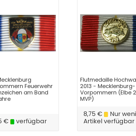
Mecklenburg
Flutmedaille Hochw
ommern Feuerwehr
2013 - Mecklenburg-
nzeichen am Band
Vorpommern (Elbe 2
ahre
MVP)
8,75
€
Nur wen
5
€
verfügbar
Artikel verfügbar