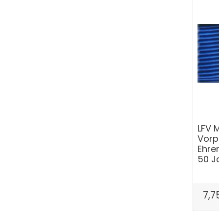
LFV 
Vorp
Ehre
50 J
7,7