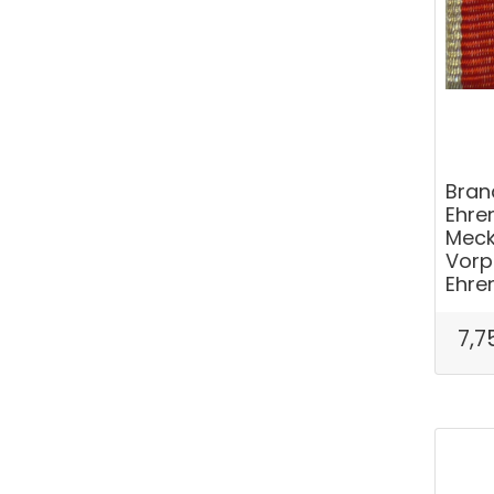
Bran
Ehre
Meck
Vor
Ehre
7,7