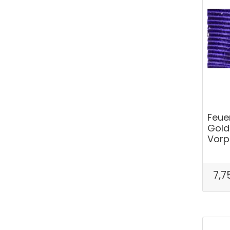
Feue
Gold
Vor
7,7