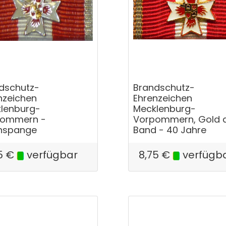
dschutz-
Brandschutz-
nzeichen
Ehrenzeichen
lenburg-
Mecklenburg-
pommern -
Vorpommern, Gold
nspange
Band - 40 Jahre
5
€
verfügbar
8,75
€
verfügb