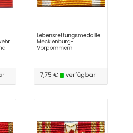
Lebensrettungsmedaille
wehr
Mecklenburg-
nd
Vorpommern
ar
7,75
€
verfügbar