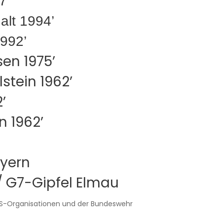
7’
lt 1994’
992’
en 1975’
stein 1962’
’
n 1962’
ayern
/ G7-Gipfel Elmau
tS-Organisationen und der Bundeswehr