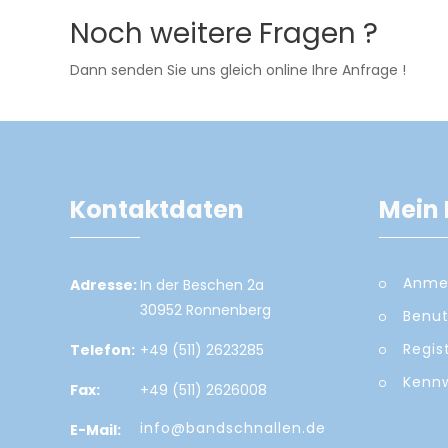
Noch weitere Fragen ?
Dann senden Sie uns gleich online Ihre Anfrage !
Kontaktdaten
Mein 
Anme
Adresse:
In der Beschen 2a
30952 Ronnenberg
Benut
Regis
Telefon:
+49 (511) 2623285
Kennw
Fax:
+49 (511) 2626008
info@bandschnallen.de
E-Mail: