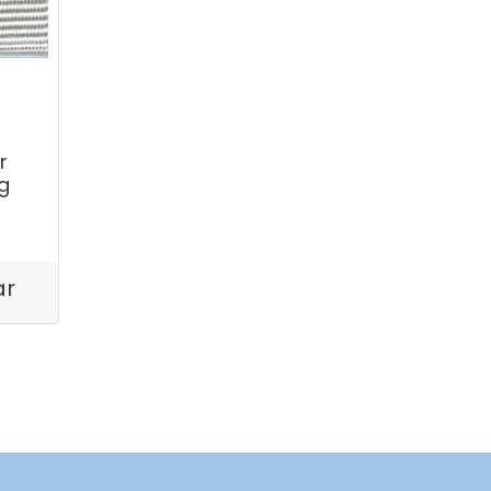
r
g
ar