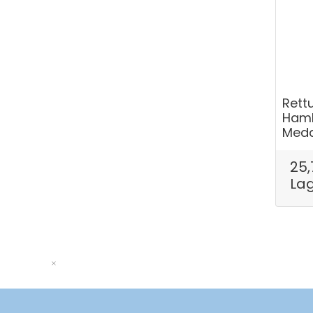
Rett
Hamb
Medai
25,
La