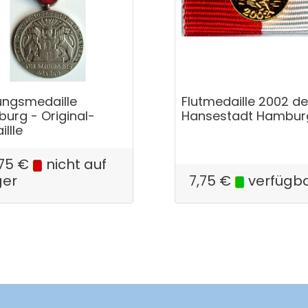
ungsmedaille
Flutmedaille 2002 de
urg - Original-
Hansestadt Hambur
llle
75
€
nicht auf
ger
7,75
€
verfügb