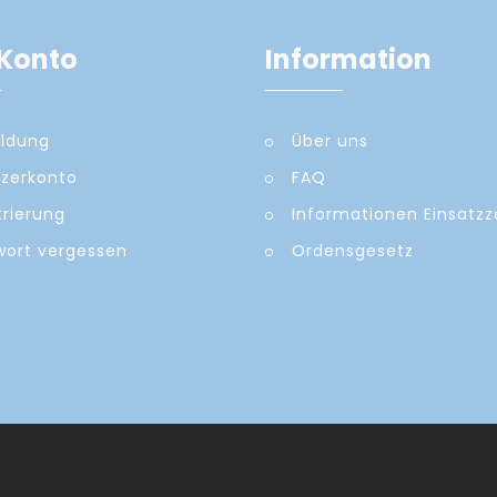
Konto
Information
ldung
Über uns
zerkonto
FAQ
trierung
Informationen Einsatz
ort vergessen
Ordensgesetz