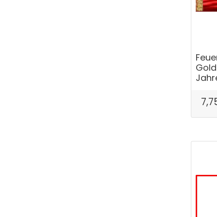
Feue
Gold
Jahr
7,7