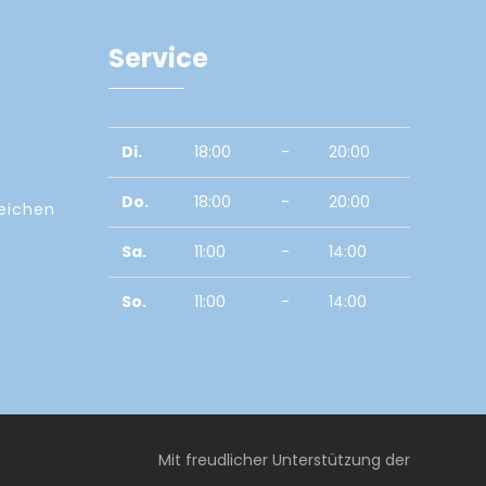
Service
Di.
18:00
-
20:00
Do.
18:00
-
20:00
zeichen
Sa.
11:00
-
14:00
So.
11:00
-
14:00
Mit freudlicher Unterstützung der