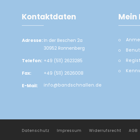
Kontaktdaten
Mein 
Anme
Adresse:
In der Beschen 2a
30952 Ronnenberg
Benut
Regis
Telefon:
+49 (511) 2623285
Kennw
Fax:
+49 (511) 2626008
info@bandschnallen.de
E-Mail:
Datenschutz
Impressum
Widerrufsrecht
AGB