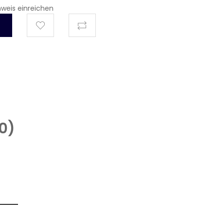
hweis einreichen
0
)