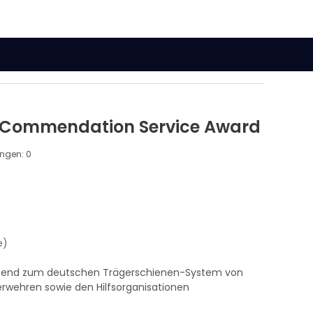
n Commendation Service Award
ungen:
0
e)
ssend zum deutschen Trägerschienen-System von
rwehren sowie den Hilfsorganisationen