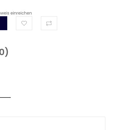
hweis einreichen
0
)