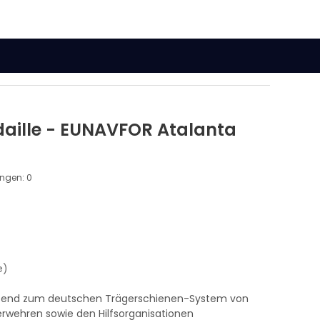
aille - EUNAVFOR Atalanta
)
ungen:
0
e)
ssend zum deutschen Trägerschienen-System von
rwehren sowie den Hilfsorganisationen