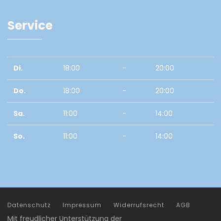
Service
Di.
18:00
-
20:00
Do.
18:00
-
20:00
Sa.
11:00
-
14:00
So.
11:00
-
14:00
Datenschutz
Impressum
Widerrufsrecht
AGB
Mit freudlicher Unterstützung der