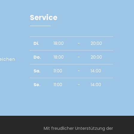
Service
Di.
18:00
-
20:00
Do.
18:00
-
20:00
zeichen
Sa.
11:00
-
14:00
So.
11:00
-
14:00
Mit freudlicher Unterstützung der