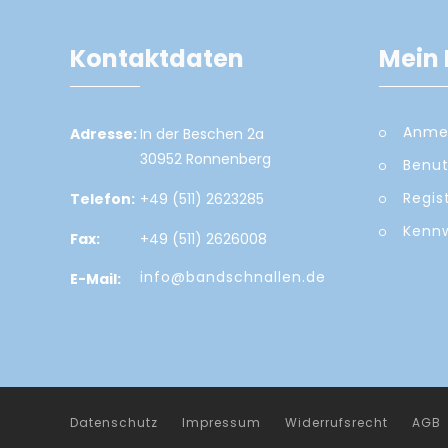
Kontaktdaten
Mein 
Anme
Adresse:
In der Beschen 2a
30952 Ronnenberg
Benut
Regis
Telefon:
+49 (511) 2623285
Kennw
Fax:
+49 (511) 2626008
info@bandschnallen.de
E-Mail:
Datenschutz
Impressum
Widerrufsrecht
AGB