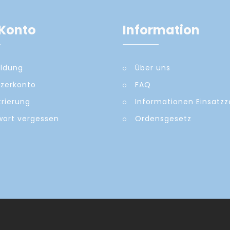
Konto
Information
ldung
Über uns
zerkonto
FAQ
trierung
Informationen Einsatz
ort vergessen
Ordensgesetz