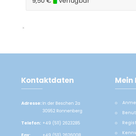
9,50
€
verfügbar
Kontaktdaten
Mein 
Anme
Adresse:
In der Beschen 2a
30952 Ronnenberg
Benut
Regis
Telefon:
+49 (511) 2623285
Kennw
Fax:
+49 (511) 2626008