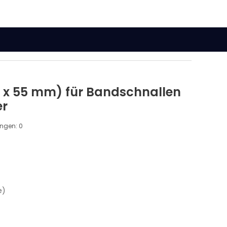
 x 55 mm) für Bandschnallen
er
ungen:
0
e)