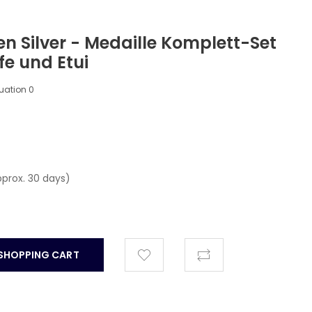
 Silver - Medaille Komplett-Set
e und Etui
luation
0
pprox. 30 days)