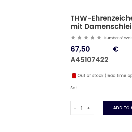
THW-Ehrenzeichen
mit Damenschleif
Number of eva
67,50
€
A45107422
Out of stock (lead time a
Set
-
+