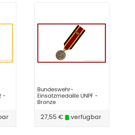
Bundeswehr-
R -
Einsatzmedaille UNPF -
Bronze
bar
27,55
€
verfügbar