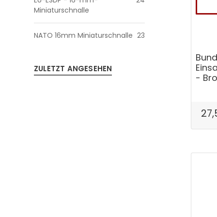
EU-ESDP - 16-mm-
24
Miniaturschnalle
NATO 16mm Miniaturschnalle
23
Bund
Eins
ZULETZT ANGESEHEN
- Br
27,