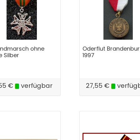
andmarsch ohne
Oderflut Brandenbu
 Silber
1997
55
€
verfügbar
27,55
€
verfüg