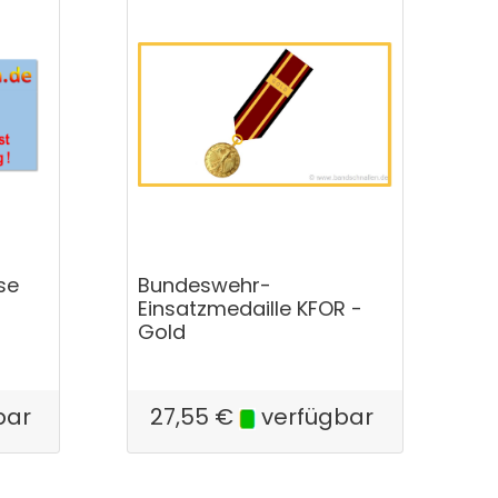
sse
Bundeswehr-
Einsatzmedaille KFOR -
Gold
bar
27,55
€
verfügbar