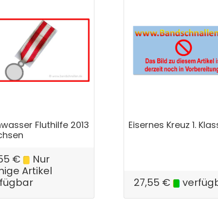
wasser Fluthilfe 2013
Eisernes Kreuz 1. Kla
chsen
55
€
Nur
ige Artikel
rfügbar
27,55
€
verfüg