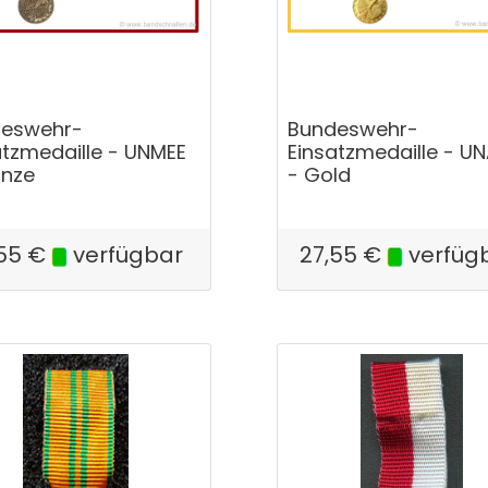
eswehr-
Bundeswehr-
atzmedaille - UNMEE
Einsatzmedaille - U
onze
- Gold
55
€
verfügbar
27,55
€
verfüg