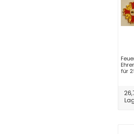
Feue
Ehren
für 2
26,
La